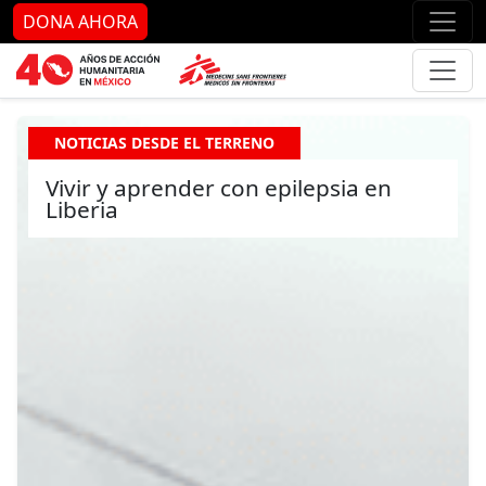
Ir al contenido principal
Ir al pie de página
Ir 
DONA AHORA
NOTICIAS DESDE EL TERRENO
Vivir y aprender con epilepsia en
Liberia