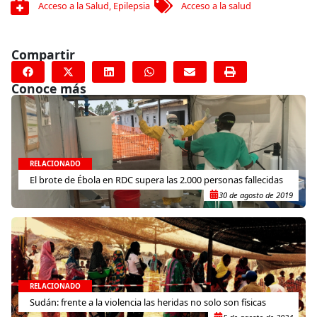
Acceso a la Salud
,
Epilepsia
Acceso a la salud
Compartir
Conoce más
RELACIONADO
El brote de Ébola en RDC supera las 2.000 personas fallecidas
30 de agosto de 2019
RELACIONADO
Sudán: frente a la violencia las heridas no solo son físicas