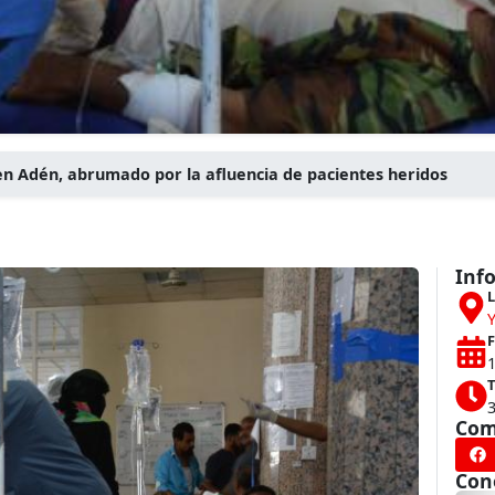
en Adén, abrumado por la afluencia de pacientes heridos
Inf
L
F
T
Com
Con