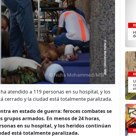
R
H
d
R
U
c
v
ha atendido a 119 personas en su hospital, y los
á cerrado y la ciudad está totalmente paralizada.
entra en estado de guerra: feroces combates se
tes grupos armados. En menos de 24 horas,
rsonas en su hospital, y los heridos continúan
R
iudad está totalmente paralizada.