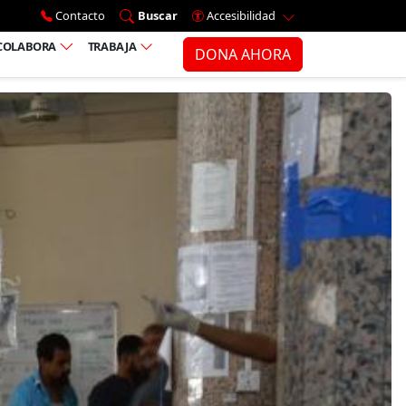
Ir al menú principal
Contacto
Buscar
Accesibilidad
COLABORA
TRABAJA
DONA AHORA