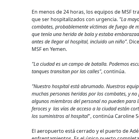
En menos de 24 horas, los equipos de MSF trat
que ser hospitalizados con urgencia.
"La mayor
combates, probablemente víctimas de fuego de mo
que tenía una herida de bala y estaba embaraza
antes de llegar al hospital, incluido un niño”
. Dic
MSF en Yemen.
"La ciudad es un campo de batalla. Podemos escu
tanques transitan por las calles"
, continúa.
"Nuestro hospital está abrumado. Nuestros equip
muchas personas heridas por los combates, y no p
algunos miembros del personal no pueden para ll
feroces y las vías de acceso a la ciudad están co
los suministros al hospital
", continúa Caroline 
El aeropuerto está cerrado y el puerto de A
enfrentamientos. Es el único puerto completa