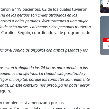
S
n
aron a 119 pacientes, 62 de los cuales tuvieron
ía de los heridos son civiles atrapados en los
rtero o balas perdidas. Ayer tratamos a una mujer
da de ocho meses y al menos cinco personas murieron
e Caroline Seguin, coordinadora de programas de
R
L
char el sonido de disparos con armas pesadas y los
os están trabajando las 24 horas para atender a las
odemos transferirlos. La ciudad está paralizada y
egar al hospital, porque los combates son realmente
rtadas. En este contexto, nos preocupa no poder llevar
Seguin.
dén también está amenazado por los
mente funcional del país, a través del cual pasan