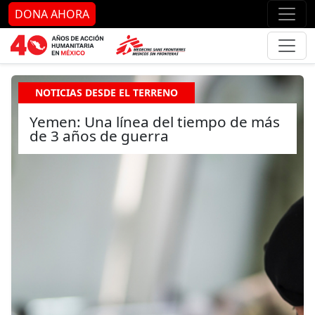
Ir al contenido principal
Ir al pie de página
Ir 
DONA AHORA
NOTICIAS DESDE EL TERRENO
Yemen: Una línea del tiempo de más
de 3 años de guerra