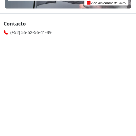
7 de diciembre de 2025
Contacto
(+52) 55-52-56-41-39
recepcion@mexico.msf.org
Fernando Montes de Oca 56, Col. Condesa, Ciudad de
México
Si tu consulta es sobre donaciones o eres donante
800-267-36-39
(+52) 55-79-00-79-67
atencionadonantes@mexico.msf.org
Otros sitios de MSF