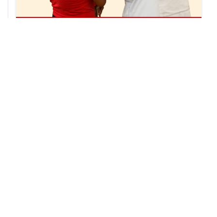
Notas relacionadas
RELACIONADO
MSF pedimos a la Unión Europea que intensifique el
control sobre las actividades de las fuerzas fronterizas
28 de marzo de 2023