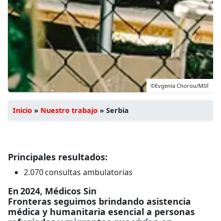
©Evgenia Chorou/MSF
Inicio
»
Nuestro trabajo
»
Serbia
Principales resultados:
2.070 consultas ambulatorias
En 2024, Médicos Sin
Fronteras seguimos brindando asistencia
médica y humanitaria esencial a personas