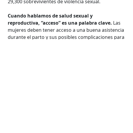
29,300 sobrevivientes de violencia sexual.
Cuando hablamos de salud sexual y
reproductiva, “acceso” es una palabra clave.
Las
mujeres deben tener acceso a una buena asistencia
durante el parto y sus posibles complicaciones para
poder reducir la mortalidad materna, sobre todo en
contextos como conflictos armados o desastres
naturales. Este acceso se puede mejorar con
innovaciones en los sistemas de referencia y, en
lugares poco accesibles, estableciendo espacios
donde las mujeres pueden instalarse a la espera de
dar a luz.
Por otra parte, las personas sobrevivientes de
violencia sexual deben recibir asistencia médica
rápidamente para atajar las posibles
consecuencias de la agresión
. También debe
mejorar el acceso a la prevención de la transmisión