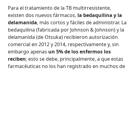
Para el tratamiento de la TB multirresistente,
existen dos nuevos fármacos,
la bedaquilina y la
delamanida
, más cortos y fáciles de administrar. La
bedaquilina (fabricada por Johnson & Johnson) y la
delamanida (de Otsuka) recibieron autorización
comercial en 2012 y 2014, respectivamente y, sin
embargo apenas
un 5% de los enfermos los
reciben
; esto se debe, principalmente, a que estas
farmacéuticas no los han registrado en muchos de
los países más afectados por la enfermedad y
además los venden a un precio demasiado alto.
Por su parte, la
TB extrarresistente (TB-
XDR)
define a las cepas de TB-MDR que, además,
son resistentes a los medicamentos de segunda
línea, incluyendo al menos uno de las
fluoroquinolonas y al menos uno de los de segunda
línea inyectables (capreomicina, kanamicina y