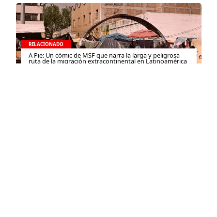
RELACIONADO
A Pie: Un cómic de MSF que narra la larga y peligrosa
ruta de la migración extracontinental en Latinoamérica
28 de marzo de 2025
Contacto
(+52) 55-52-56-41-39
recepcion@mexico.msf.org
Fernando Montes de Oca 56, Col. Condesa, Ciudad de
México
Si tu consulta es sobre donaciones o eres donante
800-267-36-39
(+52) 55-79-00-79-67