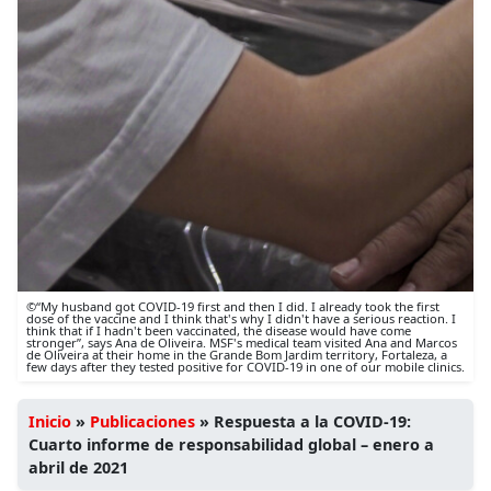
©“My husband got COVID-19 first and then I did. I already took the first
dose of the vaccine and I think that's why I didn't have a serious reaction. I
think that if I hadn't been vaccinated, the disease would have come
stronger”, says Ana de Oliveira. MSF's medical team visited Ana and Marcos
de Oliveira at their home in the Grande Bom Jardim territory, Fortaleza, a
few days after they tested positive for COVID-19 in one of our mobile clinics.
Inicio
»
Publicaciones
»
Respuesta a la COVID-19:
Cuarto informe de responsabilidad global – enero a
abril de 2021