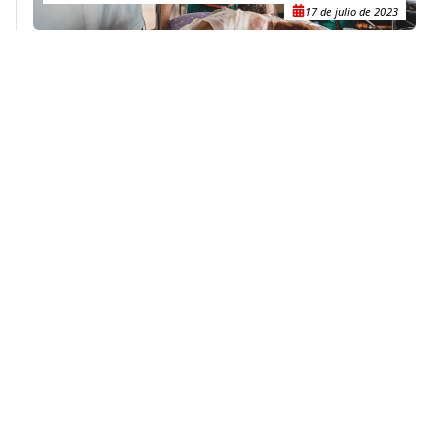
17 de julio de 2023
Contacto
(+52) 55-52-56-41-39
recepcion@mexico.msf.org
Fernando Montes de Oca 56, Col. Condesa, Ciudad de
México
Si tu consulta es sobre donaciones o eres donante
800-267-36-39
(+52) 55-79-00-79-67
atencionadonantes@mexico.msf.org
Otros sitios de MSF