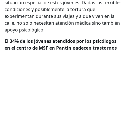
situación especial de estos jóvenes. Dadas las terribles
condiciones y posiblemente la tortura que
experimentan durante sus viajes y a que viven en la
calle, no solo necesitan atención médica sino también
apoyo psicológico.
El 34% de los jóvenes atendidos por los psicólogos
en el centro de MSF en Pantin padecen trastornos
de estrés psicotraumáticos
que necesitan
tratamiento inmediato para evitar que se vuelvan
irreversibles.
El
tratamiento de pacientes jóvenes no
acompañados extranjeros es un desafío
, ya que
requiere tener en cuenta la extrema inestabilidad de
sus vidas cuando no están bajo el cuidado de los
Servicios de Protección Infantil.
La realidad es que la atención disponible para los
menores no acompañados no les permite escapar de
la inseguridad de sus condiciones de vida, y mucho