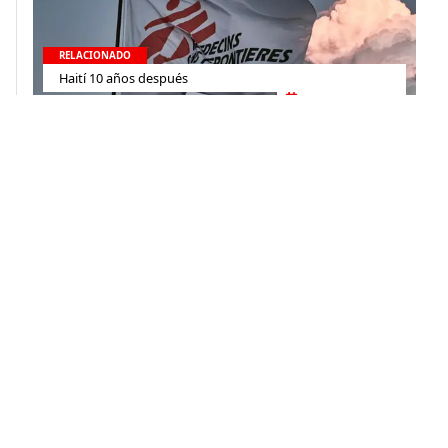
RELACIONADO
Haití 10 años después
10 de enero de 2020
Contacto
(+52) 55-52-56-41-39
recepcion@mexico.msf.org
Fernando Montes de Oca 56, Col. Condesa, Ciudad de
México
Si tu consulta es sobre donaciones o eres donante
800-267-36-39
(+52) 55-79-00-79-67
atencionadonantes@mexico.msf.org