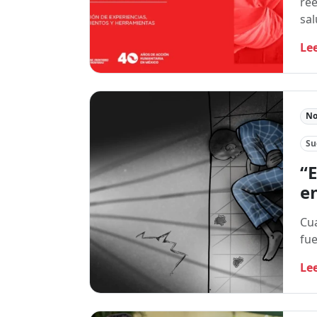
ree
sa
Le
No
Su
“E
e
Cua
fue
Le