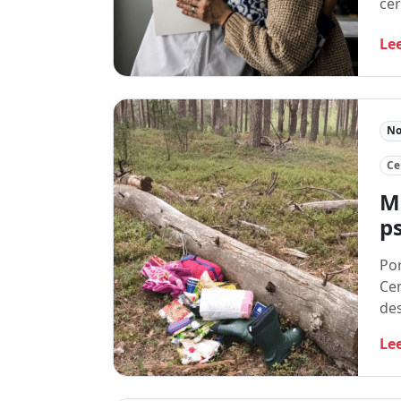
cer
Le
No
Ce
M
ps
Por
Cen
des
Le