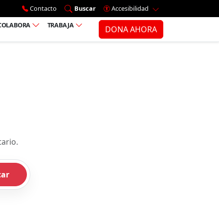
Ir al menú principal
Contacto
Buscar
Accesibilidad
COLABORA
TRABAJA
DONA AHORA
ario.
car