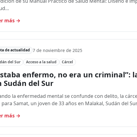
dición de su Manual Práctico de Salud Mental: Diseño e im
lud…
er más
→
7 de noviembre de 2025
ta de actualidad
dán del Sur
Acceso a la salud
Cárcel
staba enfermo, no era un criminal”: la
n Sudán del Sur
ndo la enfermedad mental se confunde con delito, la cárcel 
 para Samat, un joven de 33 años en Malakal, Sudán del Su
er más
→