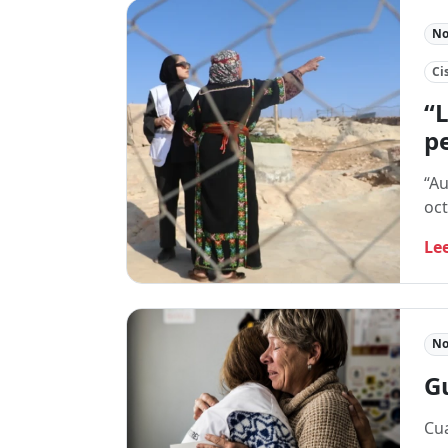
No
Ci
“L
pe
“Au
oct
Le
No
Gu
Cua