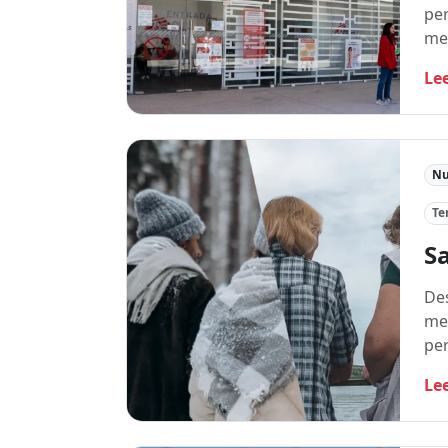
per
me
Le
Nu
Te
S
Des
men
pe
Le