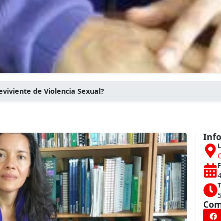
viviente de Violencia Sexual?
Inf
L
F
T
Com