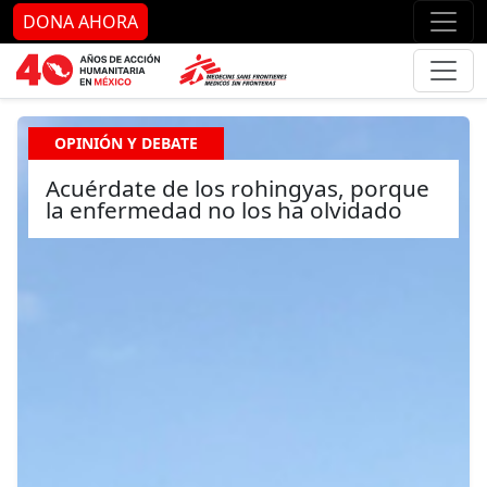
Ir al contenido principal
Ir al pie de página
Ir 
DONA AHORA
OPINIÓN Y DEBATE
Acuérdate de los rohingyas, porque
la enfermedad no los ha olvidado