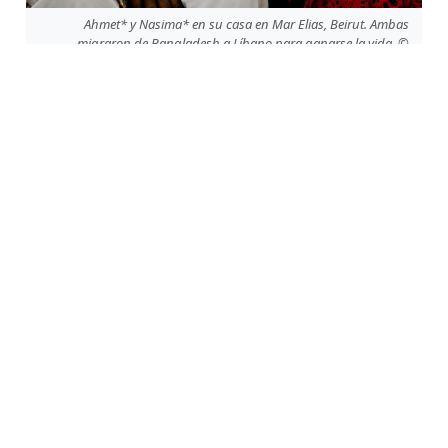
Ahmet* y Nasima* en su casa en Mar Elias, Beirut. Ambas
migraron de Bangladesh a Líbano para ganarse la vida. ©
Myriam Boulos/Magnum
Durante ese período, líderes de comunidades migrantes
ayudaron a los equipos de MSF a llegar a los migrantes
más necesitados en refugios y departamentos
abarrotados, donde donamos artículos de primera
necesidad y brindamos atención médica a través de una
clínica móvil.
Los programas para migrantes en Líbano, dirigidos por
organizaciones locales e internacionales, se han reducido
con los años, dejando un vacío en los recursos para las
personas migrantes.
“Cada vez es más difícil derivar a nuestros pacientes a otras
organizaciones que brindan asistencia a migrantes en
Líbano”,
dice Hanan Hamadi.
“Esto se debe a la escasa
financiación asignada a programas de apoyo a migrantes y