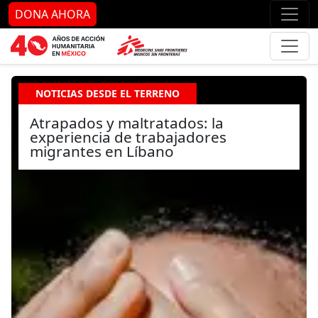
Ir al contenido principal
Ir al pie de página
Ir 
DONA AHORA
NOTICIAS DESDE EL TERRENO
Atrapados y maltratados: la
experiencia de trabajadores
migrantes en Líbano