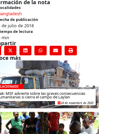
ormación de la nota
ocalidades
Bangladesh
echa de publicación
 de julio de 2018
iempo de lectura
6 min
partir
oce más
ELACIONADO
rak: MSF advierte sobre las graves consecuencias
umanitarias si cierra el campo de Laylan
24 de noviembre de 2020