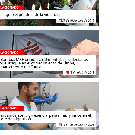
ELACIONADO
ulingu o el péndulo de la violencia
29 de diciembre de 2016
ELACIONADO
olombia: MSF brinda salud mental a los afectados
or el ataque en el corregimiento de Timba,
epartamento del Cauca
15 de abril de 2015
ELACIONADO
rindamos atención esencial para niñas y niños en el
orte de Afganistán
19 de diciembre de 2025