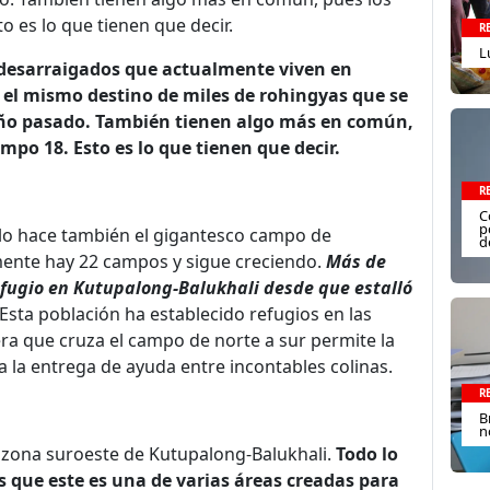
o es lo que tienen que decir.
R
L
desarraigados que actualmente viven en
el mismo destino de miles de rohingyas que se
año pasado. También tienen algo más en común,
ampo 18. Esto es lo que tienen que decir.
R
C
p
, lo hace también el gigantesco campo de
d
mente hay 22 campos y sigue creciendo.
Más de
fugio en Kutupalong-Balukhali desde que estalló
Esta población ha establecido refugios en las
tera que cruza el campo de norte a sur permite la
a la entrega de ayuda entre incontables colinas.
R
B
n
a zona suroeste de Kutupalong-Balukhali.
Todo lo
s que este es una de varias áreas creadas para