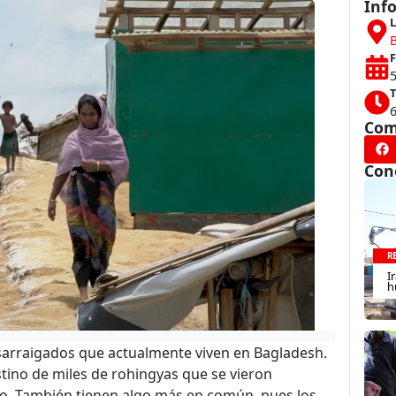
Inf
L
F
5
T
Com
Con
R
I
h
arraigados que actualmente viven en Bagladesh.
ino de miles de rohingyas que se vieron
o. También tienen algo más en común, pues los