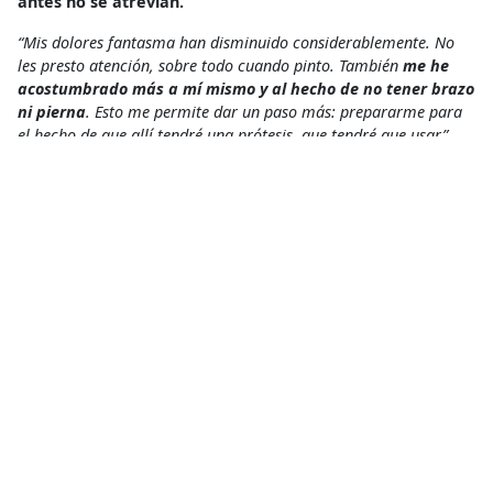
antes no se atrevían.
“Mis dolores fantasma han disminuido considerablemente. No
les presto atención, sobre todo cuando pinto. También
me he
acostumbrado más a mí mismo y al hecho de no tener brazo
ni pierna
. Esto me permite dar un paso más: prepararme para
el hecho de que allí tendré una prótesis, que tendré que usar”
,
dice Oleksiy.
Tras poner en marcha el programa de rehabilitación en los
hospitales de Kiev y Vinnytsia hace 18 meses, en diciembre
de 2023,
traspasamos estas actividades a otra ONG
médica.
Nos centramos ahora en un programa de
rehabilitación similar con pacientes heridos de guerra en
Cherkasy.
Fisioterapia
Acceso a la salud
Compartir
Conoce más