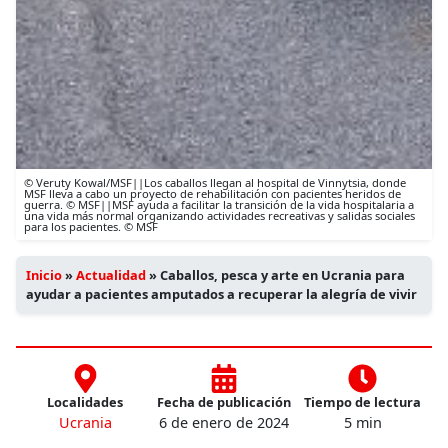
© Veruty Kowal/MSF||Los caballos llegan al hospital de Vinnytsia, donde
MSF lleva a cabo un proyecto de rehabilitación con pacientes heridos de
guerra. © MSF||MSF ayuda a facilitar la transición de la vida hospitalaria a
una vida más normal organizando actividades recreativas y salidas sociales
para los pacientes. © MSF
Inicio
»
Actualidad
»
Caballos, pesca y arte en Ucrania para
ayudar a pacientes amputados a recuperar la alegría de vivir
Localidades
Fecha de publicación
Tiempo de lectura
Ucrania
6 de enero de 2024
5 min