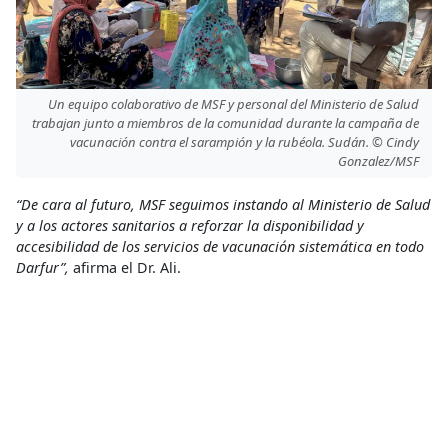
Un equipo colaborativo de MSF y personal del Ministerio de Salud
trabajan junto a miembros de la comunidad durante la campaña de
vacunación contra el sarampión y la rubéola. Sudán. © Cindy
Gonzalez/MSF
“De cara al futuro, MSF seguimos instando al Ministerio de Salud
y a los actores sanitarios a reforzar la disponibilidad y
accesibilidad de los servicios de vacunación sistemática en todo
Darfur”,
afirma el Dr. Ali.
“Mantener servicios de vacunación sostenidos es esencial para
prevenir nuevos brotes de sarampión y proteger a la población”.
Campaña de Vacunación
,
Campaña de Vacunación contra el
Sarampión
,
Sarampión
,
Vacuna
Acceso a la salud