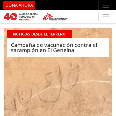
Ir al contenido principal
Ir al pie de página
Ir 
DONA AHORA
NOTICIAS DESDE EL TERRENO
Campaña de vacunación contra el
sarampión en El Geneina