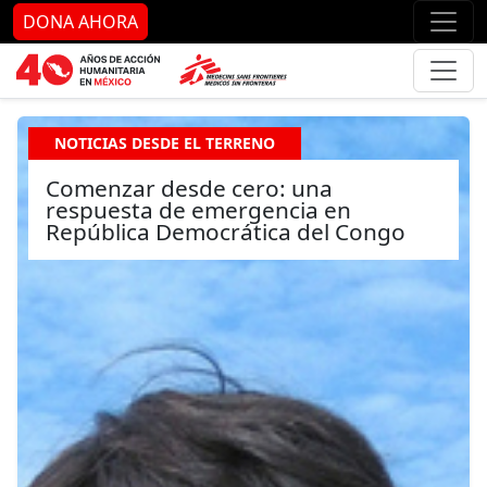
Ir al contenido principal
Ir al pie de página
Ir 
DONA AHORA
NOTICIAS DESDE EL TERRENO
Comenzar desde cero: una
respuesta de emergencia en
República Democrática del Congo