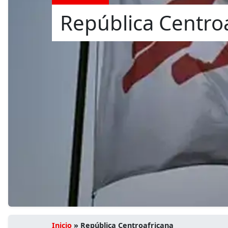
República Centro
Inicio
»
República Centroafricana