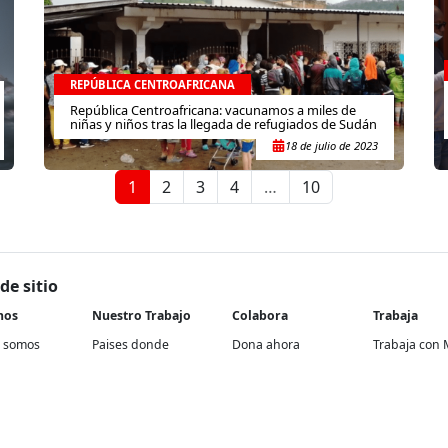
REPÚBLICA CENTROAFRICANA
República Centroafricana: vacunamos a miles de
niñas y niños tras la llegada de refugiados de Sudán
18 de julio de 2023
1
2
3
4
…
10
de sitio
nos
Nuestro Trabajo
Colabora
Trabaja
 somos
Paises donde
Dona ahora
Trabaja con 
trabajamos
historia
Atención a socios y
En nuestra of
Contextos de acción
donantes
rencia
Proyectos re
Cómo trabajamos
Empresas y aliados
Proyectos