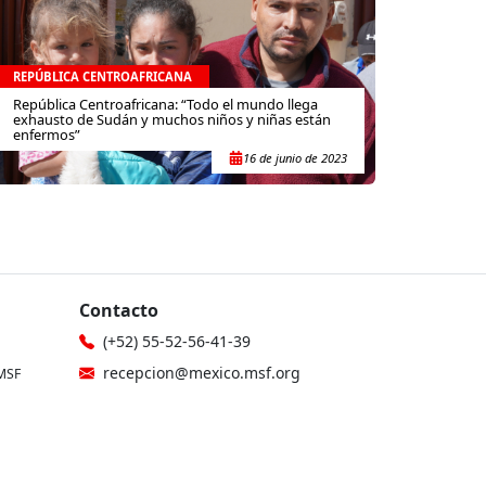
REPÚBLICA CENTROAFRICANA
República Centroafricana: “Todo el mundo llega
exhausto de Sudán y muchos niños y niñas están
enfermos”
16 de junio de 2023
Contacto
(+52) 55-52-56-41-39
recepcion@mexico.msf.org
MSF
Fernando Montes de Oca 56, Col.
icina
Condesa, Ciudad de México
gionales
Si tu consulta es sobre donaciones o
eres donante