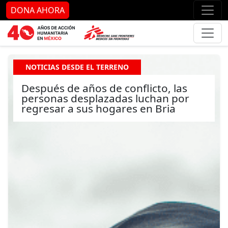
Ir al contenido principal
Ir al pie de página
Ir 
DONA AHORA
NOTICIAS DESDE EL TERRENO
Después de años de conflicto, las
personas desplazadas luchan por
regresar a sus hogares en Bria