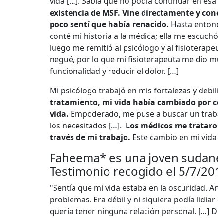
vida […]. Sabía que no podía continuar en esa 
existencia de MSF. Vine directamente y con
poco sentí que había renacido.
Hasta entonc
conté mi historia a la médica; ella me escuchó
luego me remitió al psicólogo y al fisiotera
negué, por lo que mi fisioterapeuta me dio m
funcionalidad y reducir el dolor. […]
Mi psicólogo trabajó en mis fortalezas y debil
tratamiento, mi vida había cambiado por c
vida.
Empoderado, me puse a buscar un trabaj
los necesitados […].
Los médicos me trataro
través de mi trabajo.
Este cambio en mi vida 
Faheema* es una joven sudanes
Testimonio recogido el 5/7/20
"Sentía que mi vida estaba en la oscuridad. An
problemas. Era débil y ni siquiera podía lidia
quería tener ninguna relación personal. […] 