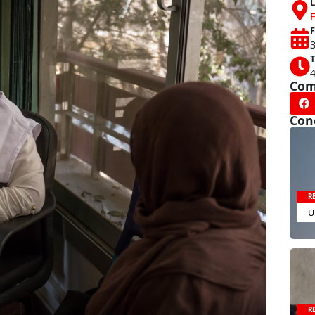
L
F
3
T
Com
Con
R
U
R