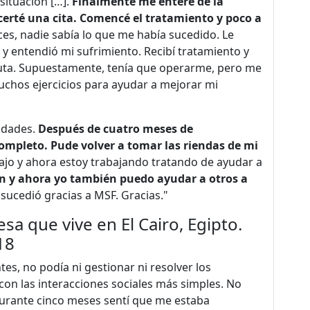
situación […].
Finalmente me enteré de la
certé una cita. Comencé el tratamiento y poco a
es, nadie sabía lo que me había sucedido. Le
 y entendió mi sufrimiento. Recibí tratamiento y
peuta. Supuestamente, tenía que operarme, pero me
uchos ejercicios para ayudar a mejorar mi
idades.
Después de cuatro meses de
ompleto. Pude volver a tomar las riendas de mi
o y ahora estoy trabajando tratando de ayudar a
n y ahora yo también puedo ayudar a otros a
sucedió gracias a MSF. Gracias."
a que vive en El Cairo, Egipto.
18
tes, no podía ni gestionar ni resolver los
r con las interacciones sociales más simples. No
Durante cinco meses sentí que me estaba