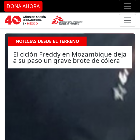
Ir al contenido principal
Ir al pie de página
Ir 
DONA AHORA
NOTICIAS DESDE EL TERRENO
El ciclón Freddy en Mozambique deja
a su paso un grave brote de cólera