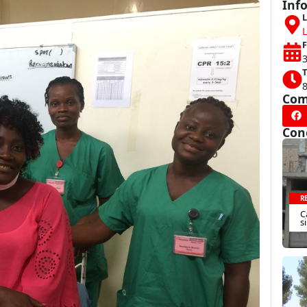
Inf
L
L
F
T
Com
Con
R
C
s