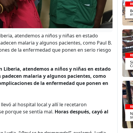
R
B
m
Liberia, atendemos a niños y niñas en estado
 padecen malaria y algunos pacientes, como Paul B.
iones de la enfermedad que ponen en serio riesgo
R
S
C
en Liberia, atendemos a niños y niñas en estado
os padecen malaria y algunos pacientes, como
 complicaciones de la enfermedad que ponen en
levó al hospital local y allí le recetaron
R
e porque se sentía mal.
Horas después, cayó al
N
s
e Lydia.
“¡Paul se ha desmayado!”,
exclamó. Lydia