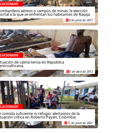
ELACIONADO
ombardeos aéreos o campos de minas: la elección
ortal a la que se enfrentan los habitantes de Raqqa
9 de junio de 2017
ELACIONADO
ituación de calma tensa en República
entroafricana
5 de abril de 2013
ELACIONADO
i comida suficiente ni refugio: alertamos de la
ituación crítica en Roberto Payán, Colombia
11 de junio de 2021