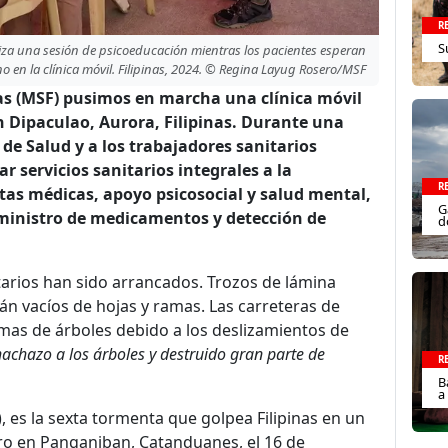
R
S
za una sesión de psicoeducación mientras los pacientes esperan
no en la clínica móvil. Filipinas, 2024. © Regina Layug Rosero/MSF
as (MSF) pusimos en marcha una clínica móvil
 Dipaculao, Aurora, Filipinas. Durante una
 Salud y a los trabajadores sanitarios
r servicios sanitarios integrales a la
R
tas médicas, apoyo psicosocial y salud mental,
G
uministro de medicamentos y detección de
d
tarios han sido arrancados. Trozos de lámina
án vacíos de hojas y ramas. Las carreteras de
mas de árboles debido a los deslizamientos de
achazo a los árboles y destruido gran parte de
R
B
a
, es la sexta tormenta que golpea Filipinas en un
ero en Panganiban, Catanduanes, el 16 de