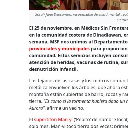
Sarah Jane Deocampo, responsable de salud mental, reali
su tur
El 25 de noviembre, en Médicos Sin Fronter
en la comunidad costera de Dinadiawan, en
semana, MSF nos unimos al Departamento de
provinciales y municipales
para proporciona
comunidad. Estos servicios incluyen consul
atención de heridas, vacunas de rutina, s
desnutrición infantil.
Los tejados de las casas y los centros comuni
metálica envuelven los árboles, que ahora est
montaña están cubiertas de barro, rocas y ra
tierra.
“Es como si la tormenta hubiera dado un h
Aurora”
, afirma un vecino.
El
supertifón Man-yi
(‘Pepito’ de nombre local)
solo mes. Man-yi tocó tierra dos veces: prim