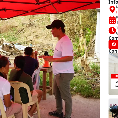
Inf
L
F
F
T
Com
Con
R
M
s