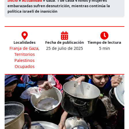
Inicio
»
Actualidad
»
Gaza: 1 de cada 4 niños y mujeres
embarazadas sufren desnutrición, mientras continúa la
política israelí de inanición
Localidades
Fecha de publicación
Tiempo de lectura
Franja de Gaza
,
25 de julio de 2025
5 min
Territorios
Palestinos
Ocupados