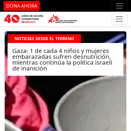
Ir al contenido principal
Ir al pie de página
Ir 
DONA AHORA
NOTICIAS DESDE EL TERRENO
Gaza: 1 de cada 4 niños y mujeres
embarazadas sufren desnutrición,
mientras continúa la política israelí
de inanición