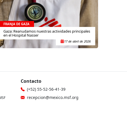
FRANJA DE GAZA
Gaza: Reanudamos nuestras actividades principales
en el Hospital Nasser
17 de abril de 2026
Contacto
(+52) 55-52-56-41-39
recepcion@mexico.msf.org
MSF
Fernando Montes de Oca 56, Col.
icina
Condesa, Ciudad de México
gionales
Si tu consulta es sobre donaciones o
eres donante