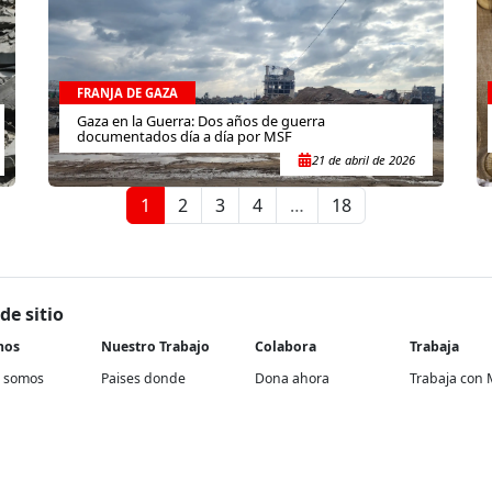
FRANJA DE GAZA
Gaza en la Guerra: Dos años de guerra
documentados día a día por MSF
21 de abril de 2026
1
2
3
4
…
18
de sitio
nos
Nuestro Trabajo
Colabora
Trabaja
 somos
Paises donde
Dona ahora
Trabaja con 
trabajamos
historia
Atención a socios y
En nuestra of
Contextos de acción
donantes
rencia
Proyectos re
Cómo trabajamos
Empresas y aliados
Proyectos