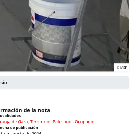
© MSF
ción
ormación de la nota
ocalidades
ranja de Gaza
,
Territorios Palestinos Ocupados
echa de publicación
28 de agosto de 2024