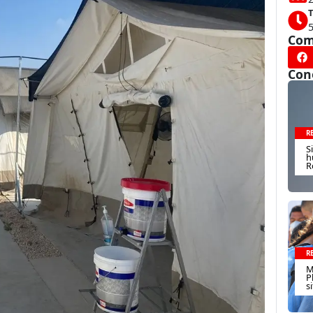
T
Com
Con
R
S
h
R
R
M
P
s