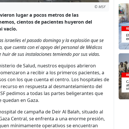
© MSF
uvieron lugar a pocos metros de las
nemos, cientos de pacientes huyeron del
i vacío.
R
E
e
as israelíes el pasado domingo y la explosión que se
sa, que cuenta con el apoyo del personal de Médicos
e huir de sus instalaciones temiendo por sus vidas.
nisterio de Salud, nuestros equipos abrieron
menzaron a recibir a los primeros pacientes, a
R
sos con los que cuenta el centro. Los hospitales de
C
a
 recurso en respuesta al desmantelamiento del
v
MSF pedimos a todas las partes beligerantes que
ue quedan en Gaza.
spital de campaña de Deir Al Balah, situado al
, Gaza Central, se enfrenta a una enorme presión,
siguen mínimamente operativos se encuentran