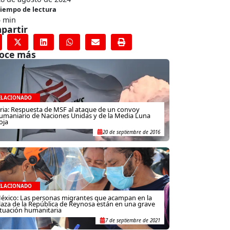
iempo de lectura
5 min
partir
oce más
ELACIONADO
iria: Respuesta de MSF al ataque de un convoy
umaniario de Naciones Unidas y de la Media Luna
oja
20 de septiembre de 2016
ELACIONADO
éxico: Las personas migrantes que acampan en la
laza de la República de Reynosa están en una grave
ituación humanitaria
7 de septiembre de 2021