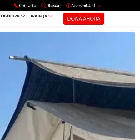
Ir al menú principal
Contacto
Buscar
Accesibilidad
COLABORA
TRABAJA
DONA AHORA