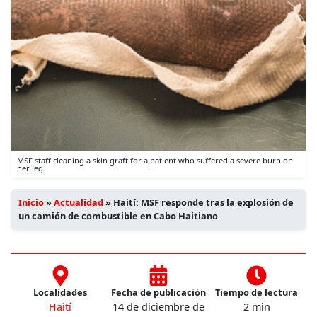
MSF staff cleaning a skin graft for a patient who suffered a severe burn on
her leg.
Inicio
»
Actualidad
»
Haití: MSF responde tras la explosión de
un camión de combustible en Cabo Haitiano
Localidades
Fecha de publicación
Tiempo de lectura
Haití
14 de diciembre de
2 min