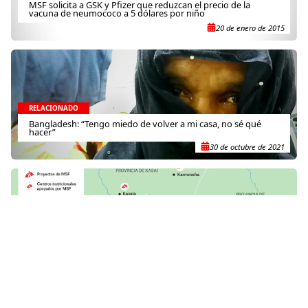
MSF solicita a GSK y Pfizer que reduzcan el precio de la
vacuna de neumococo a 5 dólares por niño
20 de enero de 2015
RELACIONADO
Bangladesh: “Tengo miedo de volver a mi casa, no sé qué
hacer”
30 de octubre de 2021
RELACIONADO
República Democrática del Congo: Se necesita ayuda urgente
en las zonas rurales de Kasai
30 de octubre de 2017