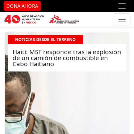
Ir al contenido principal
Ir al pie de página
Ir 
DONA AHORA
NOTICIAS DESDE EL TERRENO
Haití: MSF responde tras la explosión
de un camión de combustible en
Cabo Haitiano