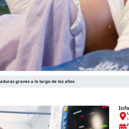
aduras graves a lo largo de los años
Inf
L
H
F