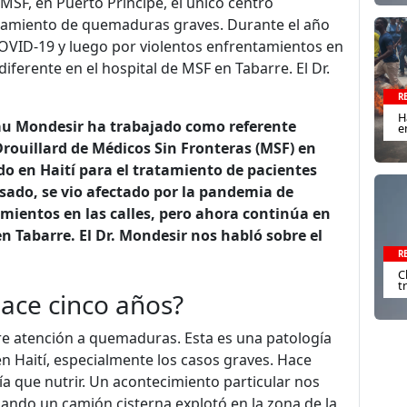
 MSF, en Puerto Príncipe, el único centro
ratamiento de quemaduras graves. Durante el año
COVID-19 y luego por violentos enfrentamientos en
diferente en el hospital de MSF en Tabarre. El Dr.
R
H
eau Mondesir ha trabajado como referente
e
Drouillard de Médicos Sin Fronteras (MSF) en
ado en Haití para el tratamiento de pacientes
ado, se vio afectado por la pandemia de
amientos en las calles, pero ahora continúa en
en Tabarre. El Dr. Mondesir nos habló sobre el
R
C
t
ace cinco años?
e atención a quemaduras. Esta es una patología
 Haití, especialmente los casos graves. Hace
a que nutrir. Un acontecimiento particular nos
uando un camión cisterna explotó en la zona de la