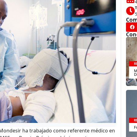
4
T
Com
Con
R
M
D
R
F
u Mondesir ha trabajado como referente médico en