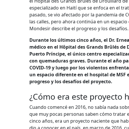
el Hôpital des Grands Brûlés de Drouillard de
especializado en Haití que se enfoca en el t
pasado, se vio afectado por la pandemia de 
las calles, pero ahora continúa en un espacio 
Mondesir describe el progreso y los desafíos.
Durante los últimos cinco años, el Dr. Ern
médico en el Hôpital des Grands Brûlés de 
Puerto Príncipe, el único centro especializ
con quemaduras graves. Durante el año pas
COVID-19 y luego por los violentos enfrent
un espacio diferente en el hospital de MSF 
progreso y los desafíos del proyecto.
¿Cómo era este proyecto h
Cuando comencé en 2016, no sabía nada sobr
que muy pocas personas saben cómo tratar en
cinco años, era un proyecto naciente que habí
dio a conocer en el país, en marzo de 2016, c