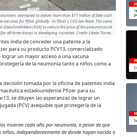
R
“
p
unteers attempted to deliver more than $17 million of fake cash
a vaccines for Pfizer globally - to Pfizer's CEO Ian Read. The same
and GlaxoSmithKline (GSK) to reduce the price of the pneumococcal
 (for all three doses) in developing countries. Credit: Edwin Torres.
entes india de conceder una patente a la
zer para su producto PCV13, comercializado
e lograr un mayor acceso a una vacuna
R
protegería de la neumonía tanto a niños como a
C
a decisión tomada por la oficina de patentes india
rmacéutica estadounidense Pfizer para su
13, se diluyen las esperanzas de lograr un
ugada (PCV) asequible que protegería de la
R
S
niños mueran cada año por neumonía, a pesar de que
Los niños, independientemente de donde hayan nacido o