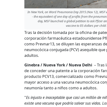
In New York, on Word Pneumonia Day 2015 (Nov 12), MSF vol
- the equivalent of one day of profits from the pneumoni
day, MSF launched a global petition to ask Pfizer 
vaccine to $5 dollars per child
Tras la decisión tomada por la oficina de pat
corporación farmacéutica estadounidense Pfi
como Prevnar13, se diluyen las esperanzas d
neumocócica conjugada (PCV) asequible que 
adultos.
Ginebra / Nueva York / Nueva Delhi
– Tras l
de conceder una patente a la corporación fa
producto PCV13, comercializado como Prevnar
mayor acceso a una vacuna neumocócica conj
neumonía tanto a niños como a adultos.
"
Es injusto e inaceptable que casi un millón de 
existe una vacuna que podría salvar sus vidas. 