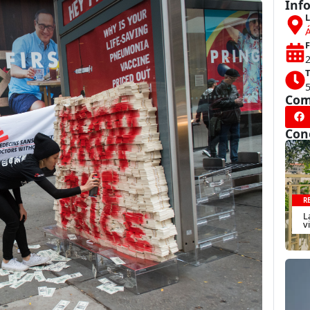
Inf
L
Á
F
T
Com
Con
R
L
v