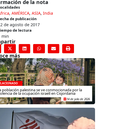
ormación de la nota
ocalidades
frica
,
AMÉRICA
,
ASIA
,
India
echa de publicación
22 de agosto de 2017
iempo de lectura
5 min
partir
oce más
ELACIONADO
a población palestina se ve conmocionada por la
iolencia de la ocupación israelí en Cisjordania
14 de julio de 2026