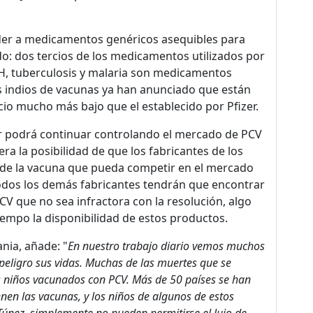
er a medicamentos genéricos asequibles para
do: dos tercios de los medicamentos utilizados por
IH, tuberculosis y malaria son medicamentos
es indios de vacunas ya han anunciado que están
cio mucho más bajo que el establecido por Pfizer.
er podrá continuar controlando el mercado de PCV
a la posibilidad de que los fabricantes de los
n de la vacuna que pueda competir en el mercado
 todos los demás fabricantes tendrán que encontrar
V que no sea infractora con la resolución, algo
iempo la disponibilidad de estos productos.
nia, añade: "
En nuestro trabajo diario vemos muchos
peligro sus vidas. Muchas de las muertes que se
s niños vacunados con PCV. Más de 50 países se han
enen las vacunas, y los niños de algunos de estos
 Túnez, simplemente no pueden permitirse el lujo de