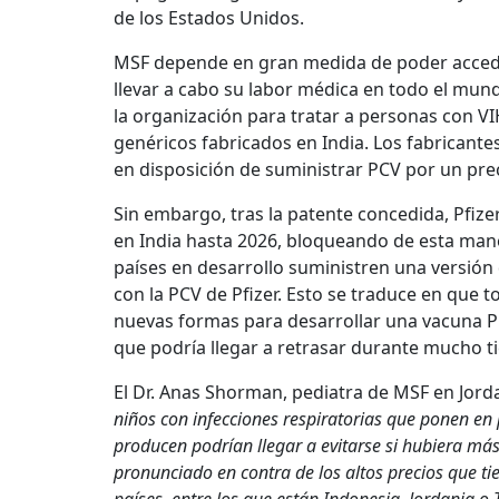
de los Estados Unidos.
MSF depende en gran medida de poder acced
llevar a cabo su labor médica en todo el mun
la organización para tratar a personas con V
genéricos fabricados en India. Los fabricant
en disposición de suministrar PCV por un pre
Sin embargo, tras la patente concedida, Pfiz
en India hasta 2026, bloqueando de esta maner
países en desarrollo suministren una versió
con la PCV de Pfizer. Esto se traduce en que
nuevas formas para desarrollar una vacuna PC
que podría llegar a retrasar durante mucho t
El Dr. Anas Shorman, pediatra de MSF en Jorda
niños con infecciones respiratorias que ponen en 
producen podrían llegar a evitarse si hubiera má
pronunciado en contra de los altos precios que ti
países, entre los que están Indonesia, Jordania o