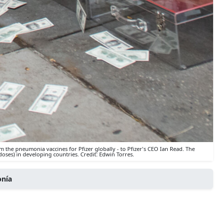
 the pneumonia vaccines for Pfizer globally - to Pfizer's CEO Ian Read. The
doses) in developing countries. Credit: Edwin Torres.
onía