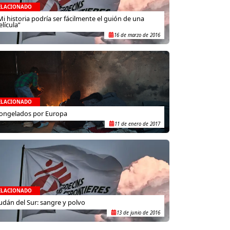
ELACIONADO
Mi historia podría ser fácilmente el guión de una
elícula”
16 de marzo de 2016
ELACIONADO
ongelados por Europa
11 de enero de 2017
ELACIONADO
udán del Sur: sangre y polvo
13 de junio de 2016