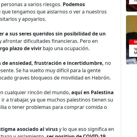
 personas a varios riesgos.
Podemos
e que tengamos que aislarnos o ver a nuestros
sitarlos y apoyarlos.
er a sus seres queridos sin posibilidad de un
 afrontar dificultades financieras. Pero en
R
argo plazo de vivir
bajo una ocupación.
Y
M
 de ansiedad, frustración e incertidumbre,
no
sente. Se ha vuelto muy difícil para la gente
ovocado graves bloqueos de movilidad en Hebrón.
 en cualquier rincón del mundo,
aquí en Palestina
ir a trabajar, ya que muchos palestinos tienen su
milia o tener problemas para comprar comida o
stigma asociado al virus
y lo que eso significa en
hazo y aislamiento,
ser positivo de COVID-19