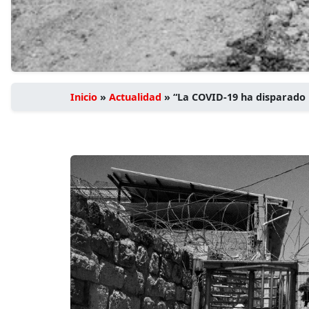
Inicio
»
Actualidad
»
“La COVID-19 ha disparado l