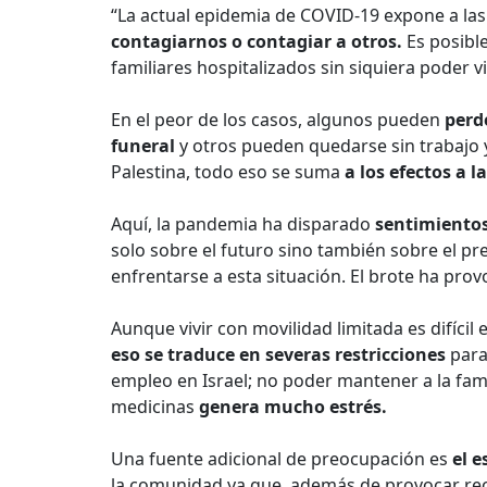
“La actual epidemia de COVID-19 expone a las
contagiarnos o contagiar a otros.
Es posibl
familiares hospitalizados sin siquiera poder vi
En el peor de los casos, algunos pueden
perd
funeral
y otros pueden quedarse sin trabajo y
Palestina, todo eso se suma
a los efectos a l
Aquí, la pandemia ha disparado
sentimientos
solo sobre el futuro sino también sobre el pre
enfrentarse a esta situación. El brote ha pr
Aunque vivir con movilidad limitada es difícil
eso se traduce en severas restricciones
para 
empleo en Israel; no poder mantener a la fa
medicinas
genera mucho estrés.
Una fuente adicional de preocupación es
el e
la comunidad ya que, además de provocar rec