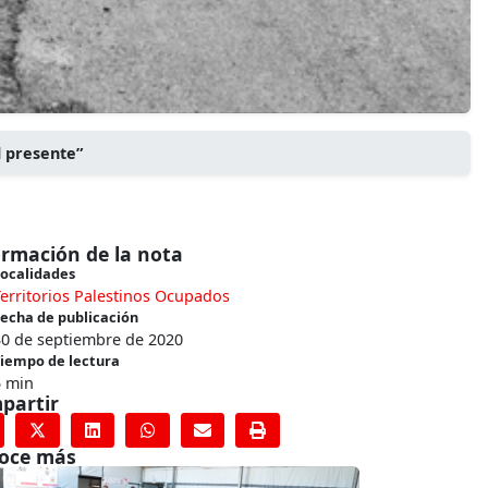
l presente”
ormación de la nota
ocalidades
erritorios Palestinos Ocupados
echa de publicación
30 de septiembre de 2020
iempo de lectura
5 min
partir
oce más