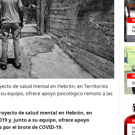
R
T
t
R
D
yecto de salud mental en Hebrón, en Territorios
 su equipo, ofrece apoyo psicológico remoto a las
.
proyecto de salud mental en Hebrón, en
019 y, junto a su equipo, ofrece apoyo
R
 por el brote de COVID-19.
H
e
h