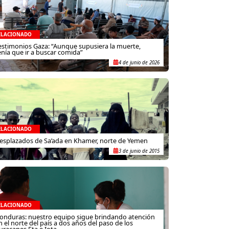
ELACIONADO
estimonios Gaza: “Aunque supusiera la muerte,
enía que ir a buscar comida”
4 de junio de 2026
ELACIONADO
esplazados de Sa’ada en Khamer, norte de Yemen
3 de junio de 2015
ELACIONADO
onduras: nuestro equipo sigue brindando atención
n el norte del país a dos años del paso de los
uracanes Eta e Iota