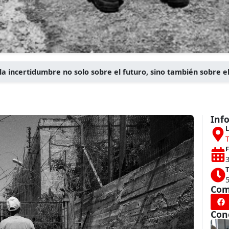
a incertidumbre no solo sobre el futuro, sino también sobre e
Inf
L
T
F
T
Com
Con