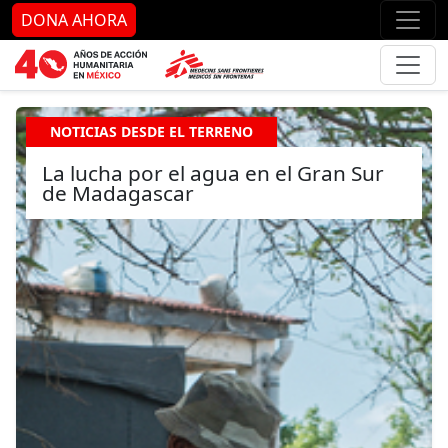
Ir al contenido principal
Ir al pie de página
Ir 
DONA AHORA
NOTICIAS DESDE EL TERRENO
La lucha por el agua en el Gran Sur
de Madagascar