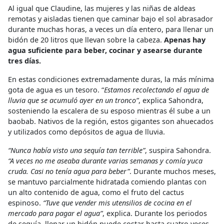
Al igual que Claudine, las mujeres y las niñas de aldeas
remotas y aisladas tienen que caminar bajo el sol abrasador
durante muchas horas, a veces un día entero, para llenar un
bidón de 20 litros que llevan sobre la cabeza.
Apenas hay
agua suficiente para beber, cocinar y asearse durante
tres días
.
En estas condiciones extremadamente duras, la más mínima
gota de agua es un tesoro. “
Estamos recolectando el agua de
lluvia que se acumuló ayer en un tronco”
, explica Sahondra,
sosteniendo la escalera de su esposo mientras él sube a un
baobab. Nativos de la región, estos gigantes son ahuecados
y utilizados como depósitos de agua de lluvia.
“Nunca había visto una sequía tan terrible”
, suspira Sahondra.
“A veces no me aseaba durante varias semanas y comía yuca
cruda. Casi no tenía agua para beber”
. Durante muchos meses,
se mantuvo parcialmente hidratada comiendo plantas con
un alto contenido de agua, como el fruto del cactus
espinoso.
“Tuve que vender mis utensilios de cocina en el
mercado para pagar el agua”
, explica. Durante los periodos
de sequía, llenar un bidón puede costar hasta cuatro veces