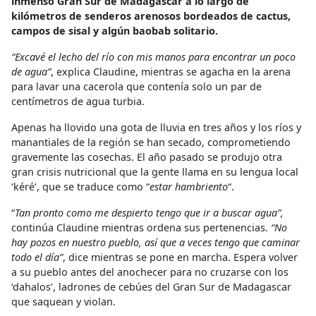
inmenso Gran Sur de Madagascar a lo largo de
kilómetros de senderos arenosos bordeados de cactus,
campos de sisal y algún baobab solitario.
“Excavé el lecho del río con mis manos para encontrar un poco
de agua”
, explica Claudine, mientras se agacha en la arena
para lavar una cacerola que contenía solo un par de
centímetros de agua turbia.
Apenas ha llovido una gota de lluvia en tres años y los ríos y
manantiales de la región se han secado, comprometiendo
gravemente las cosechas. El año pasado se produjo otra
gran crisis nutricional que la gente llama en su lengua local
‘kéré’, que se traduce como “
estar hambriento
“.
“
Tan pronto como me despierto tengo que ir a buscar agua”,
continúa Claudine mientras ordena sus pertenencias.
“No
hay pozos en nuestro pueblo, así que a veces tengo que caminar
todo el día”
, dice mientras se pone en marcha. Espera volver
a su pueblo antes del anochecer para no cruzarse con los
‘dahalos’, ladrones de cebúes del Gran Sur de Madagascar
que saquean y violan.