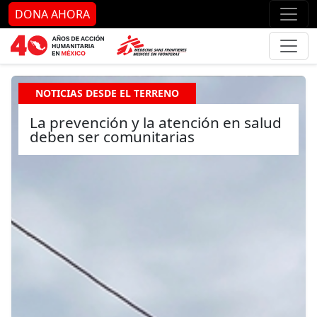
Ir al contenido principal
Ir al pie de página
Ir 
DONA AHORA
NOTICIAS DESDE EL TERRENO
La prevención y la atención en salud
deben ser comunitarias