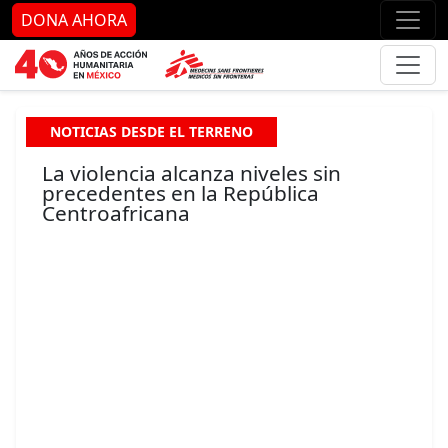
Ir al contenido principal
Ir al pie de página
Ir 
DONA AHORA
NOTICIAS DESDE EL TERRENO
La violencia alcanza niveles sin
precedentes en la República
Centroafricana