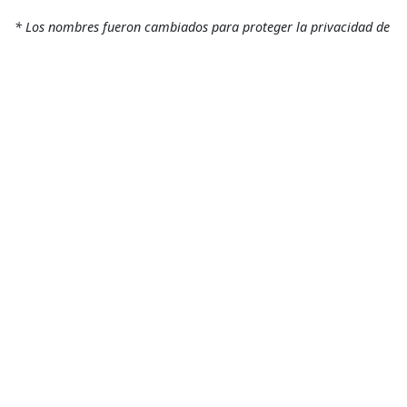
* Los nombres fueron cambiados para proteger la privacidad de
las personas
.
Este artículo fue publicado en
Animal Político.
Acceso a Medicamentos
,
Salud Sexual y Reproductiva
Acceso a la salud
Compartir
Conoce más
RELACIONADO
Aún no hay atención adecuada y oportuna para víctimas de
violencia sexual
5 de julio de 2024