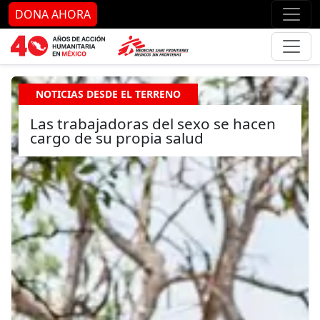
Ir al contenido principal
Ir al pie de página
Ir 
DONA AHORA
NOTICIAS DESDE EL TERRENO
Las trabajadoras del sexo se hacen
cargo de su propia salud