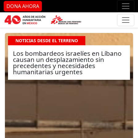
Ir al contenido principal
Ir al pie de página
Ir 
DONA AHORA
NOTICIAS DESDE EL TERRENO
Los bombardeos israelíes en Líbano
causan un desplazamiento sin
precedentes y necesidades
humanitarias urgentes