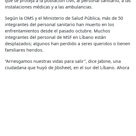
que se proteja a la población civil, al personal sanitario, a las
instalaciones médicas y a las ambulancias.
Según la OMS y el Ministerio de Salud Pública, más de 50
integrantes del personal sanitario han muerto en los
enfrentamientos desde el pasado octubre. Muchos
integrantes del personal de MSF en Líbano están
desplazados; algunos han perdido a seres queridos o tienen
familiares heridos.
“Arriesgamos nuestras vidas para salir”, dice Jabine, una
ciudadana que huyó de Jibsheet, en el sur del Líbano. Ahora
se refugia en un edificio de oficinas abandonado cerca del
centro de Beirut. Ella es una de las más de 3,500 personas
que se refugian actualmente en estas estructuras, donde
hasta 30 personas comparten un solo cuarto de baño, y
muchas siguen esperando que se les asignen habitaciones.
Muchos de los refugios son estructuras abandonadas o
escuelas improvisadas que carecen de servicios básicos.
Algunos no tienen puertas ni ventanas que protejan a la
gente de las inclemencias del tiempo.