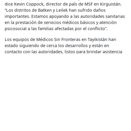
dice Kevin Coppock, director de país de MSF en Kirguistán.
“Los distritos de Batken y Leilek han sufrido daños
importantes. Estamos apoyando a las autoridades sanitarias
en la prestación de servicios médicos básicos y atención
psicosocial a las familias afectadas por el conflicto”.
Los equipos de Médicos Sin Fronteras en Tayikistán han
estado siguiendo de cerca los desarrollos y están en
contacto con las autoridades, listos para brindar asistencia
en caso de necesidad.
Compartir
Conoce más
RELACIONADO
Chile: Médicos Sin Fronteras envía un equipo para evaluar la