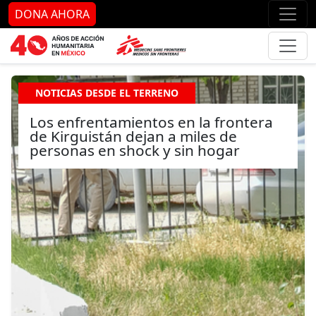
Ir al contenido principal
Ir al pie de página
Ir 
DONA AHORA
NOTICIAS DESDE EL TERRENO
Los enfrentamientos en la frontera
de Kirguistán dejan a miles de
personas en shock y sin hogar