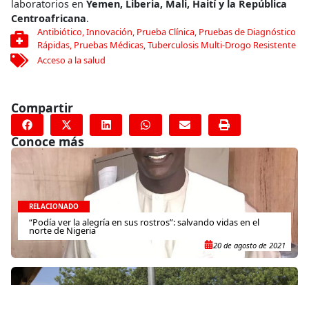
laboratorios en
Yemen, Liberia, Mali, Haití y la República
Centroafricana
.
Antibiótico
,
Innovación
,
Prueba Clínica
,
Pruebas de Diagnóstico
Rápidas
,
Pruebas Médicas
,
Tuberculosis Multi-Drogo Resistente
Acceso a la salud
Compartir
Conoce más
RELACIONADO
“Podía ver la alegría en sus rostros”: salvando vidas en el
norte de Nigeria
20 de agosto de 2021