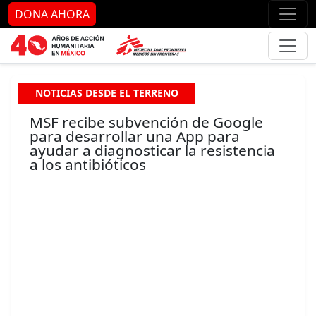
Ir al contenido principal
Ir al pie de página
Ir 
DONA AHORA
NOTICIAS DESDE EL TERRENO
MSF recibe subvención de Google
para desarrollar una App para
ayudar a diagnosticar la resistencia
a los antibióticos