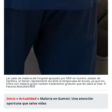
Las salas de malaria del hospital apoyado por MSF en Gummi, estado de
Zamfara, se llenan rápidamente durante la temporada de lluvias, ya que los
niños con malaria grave reciben tratamiento gratuito que les salva la vida. ©
Fatuma Abdullahi/MSF
Inicio
»
Actualidad
»
Malaria en Gummi: Una atención
oportuna que salva vidas