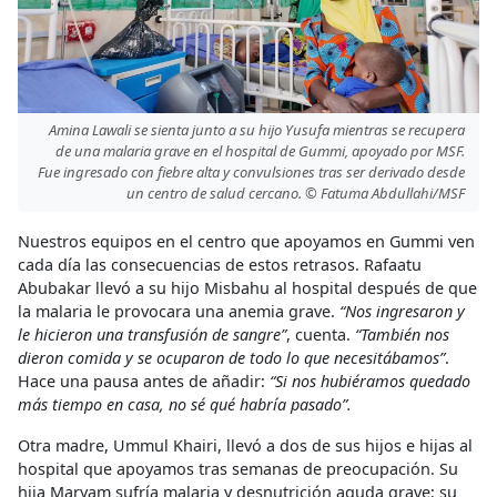
Amina Lawali se sienta junto a su hijo Yusufa mientras se recupera
de una malaria grave en el hospital de Gummi, apoyado por MSF.
Fue ingresado con fiebre alta y convulsiones tras ser derivado desde
un centro de salud cercano. © Fatuma Abdullahi/MSF
Nuestros equipos en el centro que apoyamos en Gummi ven
cada día las consecuencias de estos retrasos. Rafaatu
Abubakar llevó a su hijo Misbahu al hospital después de que
la malaria le provocara una anemia grave.
“Nos ingresaron y
le hicieron una transfusión de sangre”
, cuenta.
“También nos
dieron comida y se ocuparon de todo lo que necesitábamos”
.
Hace una pausa antes de añadir:
“Si nos hubiéramos quedado
más tiempo en casa, no sé qué habría pasado”.
Otra madre, Ummul Khairi, llevó a dos de sus hijos e hijas al
hospital que apoyamos tras semanas de preocupación. Su
hija Maryam sufría malaria y desnutrición aguda grave; su