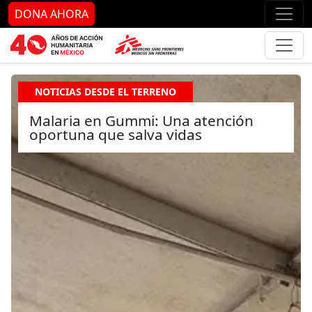
Ir al contenido principal
Ir al pie de página
Ir 
DONA AHORA
NOTICIAS DESDE EL TERRENO
Malaria en Gummi: Una atención
oportuna que salva vidas