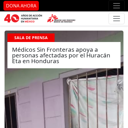
Ir al contenido principal
Ir al pie de página
Ir 
DONA AHORA
SALA DE PRENSA
Médicos Sin Fronteras apoya a
personas afectadas por el Huracán
Eta en Honduras