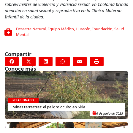
sobrevivientes de violencia y violencia sexual. En Choloma brinda
atención en salud sexual y reproductiva en la Clínica Materno
Infantil de la ciudad.
Desastre Natural
,
Equipo Médico
,
Huracán
,
Inundación
,
Salud
Mental
Compartir
Conoce más
RELACIONADO
Minas terrestres: el peligro oculto en Siria
6 de junio de 2025