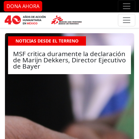
Ir al contenido principal
Ir al pie de página
Ir 
DONA AHORA
NOTICIAS DESDE EL TERRENO
MSF critica duramente la declaración
de Marijn Dekkers, Director Ejecutivo
de Bayer