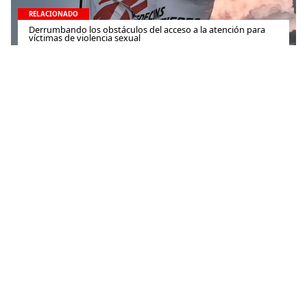
RELACIONADO
Derrumbando los obstáculos del acceso a la atención para
víctimas de violencia sexual
7 de marzo de 2016
RELACIONADO
Una guerra en el olvido: la violencia está traumatizando a
miles en Cabo Delgado, Mozambique
7 de marzo de 2024
Contacto
(+52) 55-52-56-41-39
recepcion@mexico.msf.org
Fernando Montes de Oca 56, Col. Condesa, Ciudad de
México