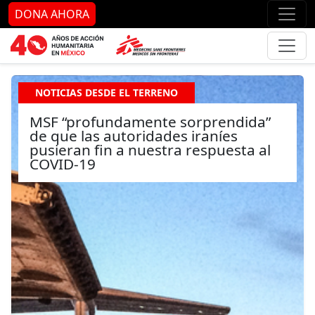
Ir al contenido principal
Ir al pie de página
Ir 
DONA AHORA
NOTICIAS DESDE EL TERRENO
MSF “profundamente sorprendida”
de que las autoridades iraníes
pusieran fin a nuestra respuesta al
COVID-19