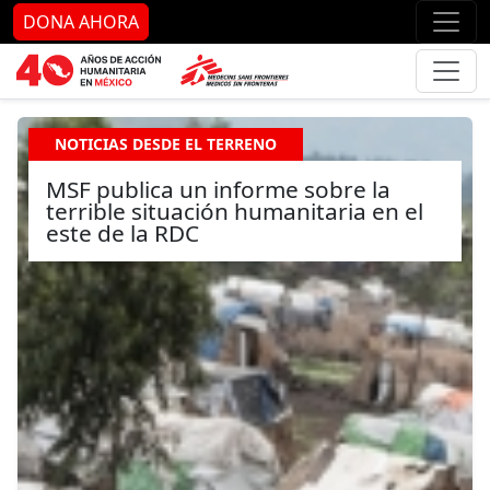
Ir al contenido principal
Ir al pie de página
Ir 
DONA AHORA
NOTICIAS DESDE EL TERRENO
MSF publica un informe sobre la
terrible situación humanitaria en el
este de la RDC