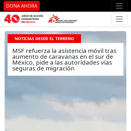
Ir al contenido principal
Ir al pie de página
Ir 
DONA AHORA
NOTICIAS DESDE EL TERRENO
MSF refuerza la asistencia móvil tras
aumento de caravanas en el sur de
México, pide a las autoridades vías
seguras de migración