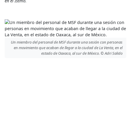
en el Istmo.
Un miembro del personal de MSF durante una sesión con personas
en movimiento que acaban de llegar a la ciudad de La Venta, en el
estado de Oaxaca, al sur de México. © Adri Salido
Las caravanas de migrantes a cuya llegada Médicos Sin
Fronteras brindó asistencia en el periodo descrito entre finales
de septiembre y principios de noviembre no son todas las
caravanas que tuvieron lugar en el sur de México en ese
intervalo.
Personas en movimiento
,
Personas migrantes
Migración