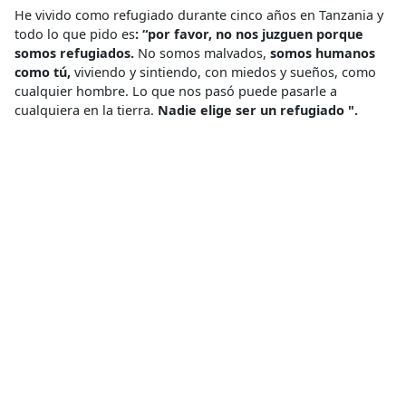
He vivido como refugiado durante cinco años en Tanzania y
todo lo que pido es
: “por favor, no nos juzguen porque
somos refugiados.
No somos malvados,
somos humanos
como tú,
viviendo y sintiendo, con miedos y sueños, como
cualquier hombre. Lo que nos pasó puede pasarle a
cualquiera en la tierra.
Nadie elige ser un refugiado ".
Espero que algún día pueda regresar a mi patria, a un lugar
seguro. Echo de menos mi iglesia y nuestra colorida
congregación, sobre todo extraño a mi familia. Un día,
construiré mi propia casa en la tierra que poseo allí, y una
vez más, iré en bicicleta a lo largo de la costa del lago
Tanganica al atardecer, con mi hijo y mi esposa a mi lado”.
Conflicto Armado
,
Desplazamiento Forzado
,
Equipo Médico
,
LA
ACCIÓN DE MSF
,
Refugiados
Compartir