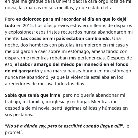
en que me gradué de la universidad: la cara orgullosa de mi
novia, las marcas en sus mejillas, y que estaba feliz.
Pero
es doloroso para mí recordar el día en que lo dejé
todo
en 2015. Los días previos estuvieron llenos de disparos
y explosiones; esos tristes recuerdos nunca abandonaron mi
mente.
Las cosas en mi país estaban cambiando.
Una
noche, dos hombres con pistolas irrumpieron en mi casa y
me obligaron a caer sobre mi estómago, amenazando con
dispararme mientras robaban mis pertenencias. Después de
eso,
el sabor amargo del miedo permaneció en el fondo
de mi garganta
y una marea nauseabunda en mi estómago
nunca me abandonó, ya que la violencia estallaba en los
alrededores de mi casa todos los días.
Sabía que tenía que irme,
pero no quería abandonar mi
trabajo, mi familia, mi iglesia y mi hogar. Mientras me
despedía de mi novia, sentí lágrimas cálidas y húmedas en
sus pestañas.
"No sé a dónde voy, pero te escribiré cuando llegue allí",
le
prometí.