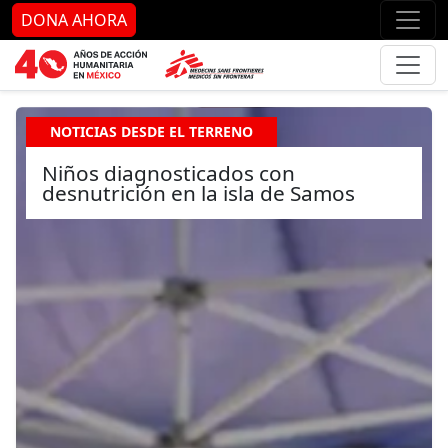
Ir al contenido principal
Ir al pie de página
Ir 
DONA AHORA
NOTICIAS DESDE EL TERRENO
Niños diagnosticados con
desnutrición en la isla de Samos