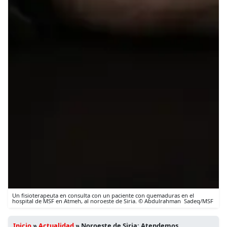
Un fisioterapeuta en consulta con un paciente con quemaduras en el
hospital de MSF en Atmeh, al noroeste de Siria. © Abdulrahman Sadeq/MSF
Inicio
»
Actualidad
»
Noroeste de Siria: Atendemos