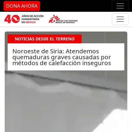
Ir al contenido principal
Ir al pie de página
Ir 
DONA AHORA
NOTICIAS DESDE EL TERRENO
Noroeste de Siria: Atendemos
quemaduras graves causadas por
métodos de calefacción inseguros