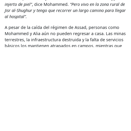
injerto de piel”
, dice Mohammed.
“Pero vivo en la zona rural de
Jisr al-Shughur y tengo que recorrer un largo camino para llegar
al hospital”.
A pesar de la caída del régimen de Assad, personas como
Mohammed y Alia aún no pueden regresar a casa. Las minas
terrestres, la infraestructura destruida y la falta de servicios
básicos los mantienen atrapados en campos, mientras que
los recortes de fondos del gobierno estadounidense han
agravado una situación ya de por sí desesperada.
“Solo quiero que la vida vuelva a la normalidad y que nuestras
zonas vuelvan a recibir servicios”
, dice Mohammed.
“Hemos
sufrido durante 13 años”.
Quemado
,
Quemaduras
Acceso a la salud
Compartir
Conoce más