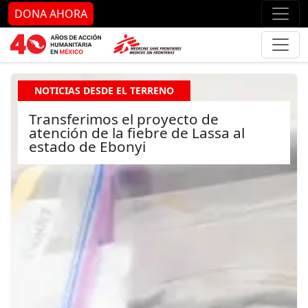
Ir al contenido principal
Ir al pie de página
Ir 
DONA AHORA
NOTICIAS DESDE EL TERRENO
Transferimos el proyecto de
atención de la fiebre de Lassa al
estado de Ebonyi