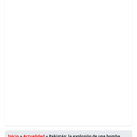
Inicio
»
Actualidad
»
Pakistán: la explosión de una bomba